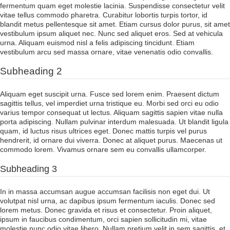
fermentum quam eget molestie lacinia. Suspendisse consectetur velit
vitae tellus commodo pharetra. Curabitur lobortis turpis tortor, id
blandit metus pellentesque sit amet. Etiam cursus dolor purus, sit amet
vestibulum ipsum aliquet nec. Nunc sed aliquet eros. Sed at vehicula
urna. Aliquam euismod nisl a felis adipiscing tincidunt. Etiam
vestibulum arcu sed massa ornare, vitae venenatis odio convallis.
Subheading 2
Aliquam eget suscipit urna. Fusce sed lorem enim. Praesent dictum
sagittis tellus, vel imperdiet urna tristique eu. Morbi sed orci eu odio
varius tempor consequat ut lectus. Aliquam sagittis sapien vitae nulla
porta adipiscing. Nullam pulvinar interdum malesuada. Ut blandit ligula
quam, id luctus risus ultrices eget. Donec mattis turpis vel purus
hendrerit, id ornare dui viverra. Donec at aliquet purus. Maecenas ut
commodo lorem. Vivamus ornare sem eu convallis ullamcorper.
Subheading 3
In in massa accumsan augue accumsan facilisis non eget dui. Ut
volutpat nisl urna, ac dapibus ipsum fermentum iaculis. Donec sed
lorem metus. Donec gravida et risus et consectetur. Proin aliquet,
ipsum in faucibus condimentum, orci sapien sollicitudin mi, vitae
molestie nunc odio vitae libero. Nullam pretium velit in sem sagittis, et