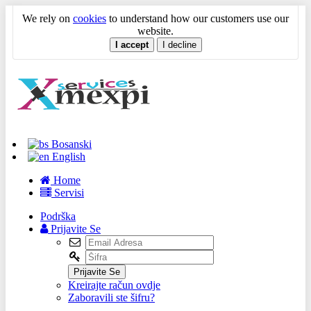
We rely on
cookies
to understand how our customers use our
website.
I accept
I decline
Bosanski
English
Home
Servisi
Podrška
Prijavite Se
Prijavite Se
Kreirajte račun ovdje
Zaboravili ste šifru?