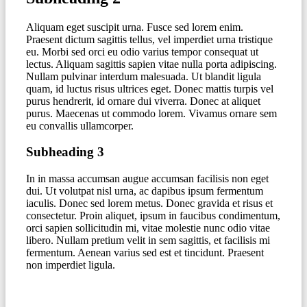
Aliquam eget suscipit urna. Fusce sed lorem enim.
Praesent dictum sagittis tellus, vel imperdiet urna tristique
eu. Morbi sed orci eu odio varius tempor consequat ut
lectus. Aliquam sagittis sapien vitae nulla porta adipiscing.
Nullam pulvinar interdum malesuada. Ut blandit ligula
quam, id luctus risus ultrices eget. Donec mattis turpis vel
purus hendrerit, id ornare dui viverra. Donec at aliquet
purus. Maecenas ut commodo lorem. Vivamus ornare sem
eu convallis ullamcorper.
Subheading 3
In in massa accumsan augue accumsan facilisis non eget
dui. Ut volutpat nisl urna, ac dapibus ipsum fermentum
iaculis. Donec sed lorem metus. Donec gravida et risus et
consectetur. Proin aliquet, ipsum in faucibus condimentum,
orci sapien sollicitudin mi, vitae molestie nunc odio vitae
libero. Nullam pretium velit in sem sagittis, et facilisis mi
fermentum. Aenean varius sed est et tincidunt. Praesent
non imperdiet ligula.