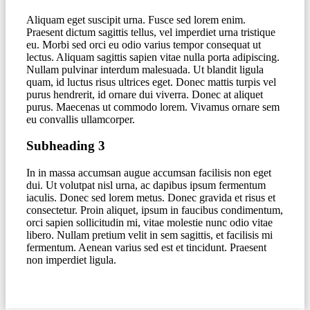
Aliquam eget suscipit urna. Fusce sed lorem enim.
Praesent dictum sagittis tellus, vel imperdiet urna tristique
eu. Morbi sed orci eu odio varius tempor consequat ut
lectus. Aliquam sagittis sapien vitae nulla porta adipiscing.
Nullam pulvinar interdum malesuada. Ut blandit ligula
quam, id luctus risus ultrices eget. Donec mattis turpis vel
purus hendrerit, id ornare dui viverra. Donec at aliquet
purus. Maecenas ut commodo lorem. Vivamus ornare sem
eu convallis ullamcorper.
Subheading 3
In in massa accumsan augue accumsan facilisis non eget
dui. Ut volutpat nisl urna, ac dapibus ipsum fermentum
iaculis. Donec sed lorem metus. Donec gravida et risus et
consectetur. Proin aliquet, ipsum in faucibus condimentum,
orci sapien sollicitudin mi, vitae molestie nunc odio vitae
libero. Nullam pretium velit in sem sagittis, et facilisis mi
fermentum. Aenean varius sed est et tincidunt. Praesent
non imperdiet ligula.