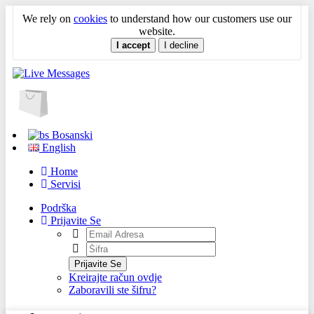
We rely on
cookies
to understand how our customers use our
website.
I accept
I decline
Bosanski
English
Home
Servisi
Podrška
Prijavite Se
Prijavite Se
Kreirajte račun ovdje
Zaboravili ste šifru?