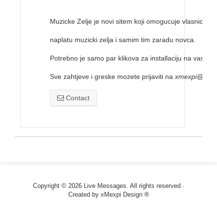
Muzicke Zelje je novi sitem koji omogucuje vlasnicima 
naplatu muzicki zelja i samim tim zaradu novca.
Potrebno je samo par klikova za installaciju na vas sajt
Sve zahtjeve i greske mozete prijaviti na
xmexpi@gmai
Contact
Copyright © 2026 Live Messages. All rights reserved ·
Created by
xMexpi Design ®