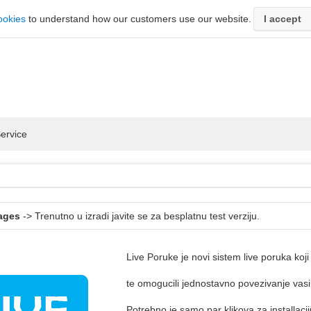
ookies
to understand how our customers use our website.
I accept
ervice
ages
-> Trenutno u izradi javite se za besplatnu test verziju.
Live Poruke je novi sistem live poruka koji 
te omogucili jednostavno povezivanje vasih
Potrebno je samo par klikova za installacij