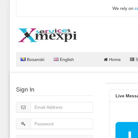
We rely on
c
Bosanski
English
Home
S
Sign In
Live Mess