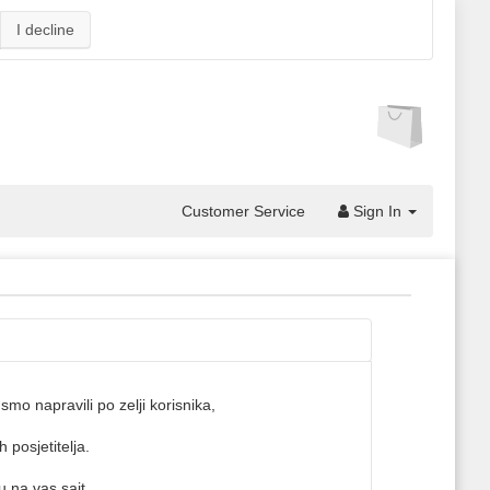
I decline
Customer Service
Sign In
smo napravili po zelji korisnika,
 posjetitelja.
u na vas sajt.