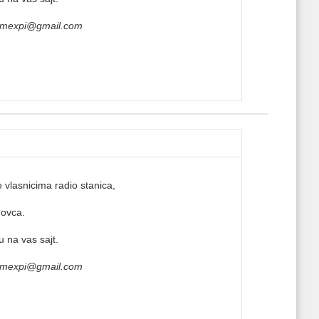
mexpi@gmail.com
 vlasnicima radio stanica,
novca.
u na vas sajt.
mexpi@gmail.com