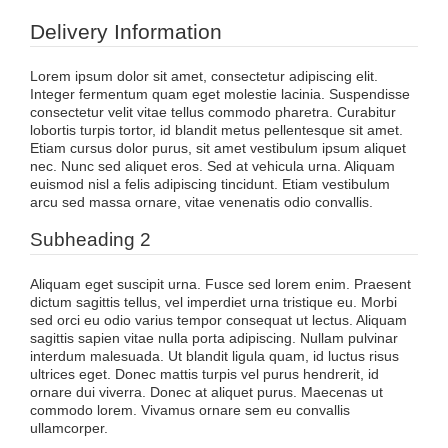
Delivery Information
Lorem ipsum dolor sit amet, consectetur adipiscing elit.
Integer fermentum quam eget molestie lacinia. Suspendisse
consectetur velit vitae tellus commodo pharetra. Curabitur
lobortis turpis tortor, id blandit metus pellentesque sit amet.
Etiam cursus dolor purus, sit amet vestibulum ipsum aliquet
nec. Nunc sed aliquet eros. Sed at vehicula urna. Aliquam
euismod nisl a felis adipiscing tincidunt. Etiam vestibulum
arcu sed massa ornare, vitae venenatis odio convallis.
Subheading 2
Aliquam eget suscipit urna. Fusce sed lorem enim. Praesent
dictum sagittis tellus, vel imperdiet urna tristique eu. Morbi
sed orci eu odio varius tempor consequat ut lectus. Aliquam
sagittis sapien vitae nulla porta adipiscing. Nullam pulvinar
interdum malesuada. Ut blandit ligula quam, id luctus risus
ultrices eget. Donec mattis turpis vel purus hendrerit, id
ornare dui viverra. Donec at aliquet purus. Maecenas ut
commodo lorem. Vivamus ornare sem eu convallis
ullamcorper.